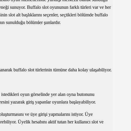
neği sunuyor. Buffalo slot oyununun farklı türleri var ve her
nin slot alt başlıklarını seçenler, seçtikleri bölümde buffalo
rının sunulduğu bölümler şunlardır.
narak buffalo slot türlerinin tümüne daha kolay ulaşabiliyor.
 istedikleri oyun görselinde yer alan oyna butonunu
fresini yazarak giriş yapanlar oyunlara başlayabiliyor.
oluşturmasını ve üye girişi yapmalarını istiyor. Üye
biliyor. Üyelik hesabını aktif tutan her kullanıcı slot ve