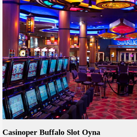
Casinoper Buffalo Slot Oyna