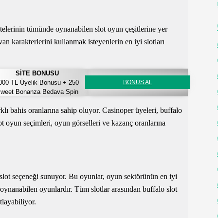
telerinin tümünde oynanabilen slot oyun çeşitlerine yer
an karakterlerini kullanmak isteyenlerin en iyi slotları
SİTE BONUSU
000 TL Üyelik Bonusu + 250
BONUS AL
weet Bonanza Bedava Spin
klı bahis oranlarına sahip oluyor. Casinoper üyeleri, buffalo
ot oyun seçimleri, oyun görselleri ve kazanç oranlarına
 slot seçeneği sunuyor. Bu oyunlar, oyun sektörünün en iyi
 oynanabilen oyunlardır. Tüm slotlar arasından buffalo slot
layabiliyor.