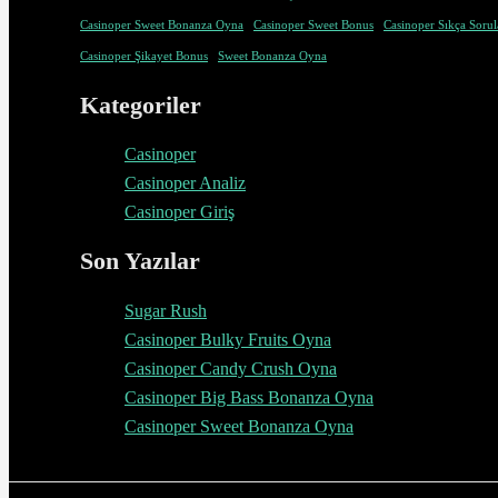
Casinoper Sweet Bonanza Oyna
Casinoper Sweet Bonus
Casinoper Sıkça Sorul
Casinoper Şikayet Bonus
Sweet Bonanza Oyna
Kategoriler
Casinoper
Casinoper Analiz
Casinoper Giriş
Son Yazılar
Sugar Rush
Casinoper Bulky Fruits Oyna
Casinoper Candy Crush Oyna
Casinoper Big Bass Bonanza Oyna
Casinoper Sweet Bonanza Oyna