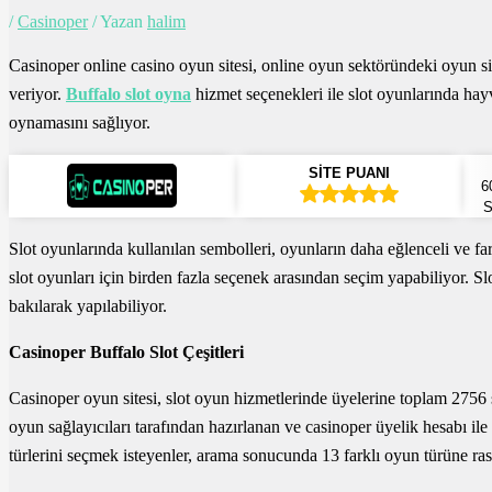
/
Casinoper
/ Yazan
halim
Casinoper online casino oyun sitesi, online oyun sektöründeki oyun si
veriyor.
Buffalo slot oyna
hizmet seçenekleri ile slot oyunlarında hayv
oynamasını sağlıyor.
SİTE PUANI
6
S
Slot oyunlarında kullanılan sembolleri, oyunların daha eğlenceli ve far
slot oyunları için birden fazla seçenek arasından seçim yapabiliyor. Sl
bakılarak yapılabiliyor.
Casinoper Buffalo Slot Çeşitleri
Casinoper oyun sitesi, slot oyun hizmetlerinde üyelerine toplam 2756
oyun sağlayıcıları tarafından hazırlanan ve casinoper üyelik hesabı ile
türlerini seçmek isteyenler, arama sonucunda 13 farklı oyun türüne rast