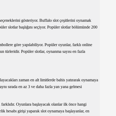
çeneklerini gösteriyor. Buffalo slot çeşitlerini oynamak
püler slotlar başlığını seçiyor. Popüler slotlar bölümünde 200
bollere göre yapılabiliyor. Popüler oyunlar, farklı online
n türleridir. Popüler slotlar, oynanma sayısı en fazla
layacakları zaman en alt limitlerde bahis yatırarak oynamaya
 aynı sırada en az 3 ve daha fazla yan yana gelmesi
 farklıdır. Oyunlara başlayacak olanlar ilk önce hangi
ik hesabı girişi yaparak slot oynamaya başlayanlar, en