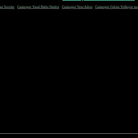
an Sorular
Casinoper Yasal Bahis Siteleri
Casinoper Yeni Adres
Casinoper Çekim Yolluyor m