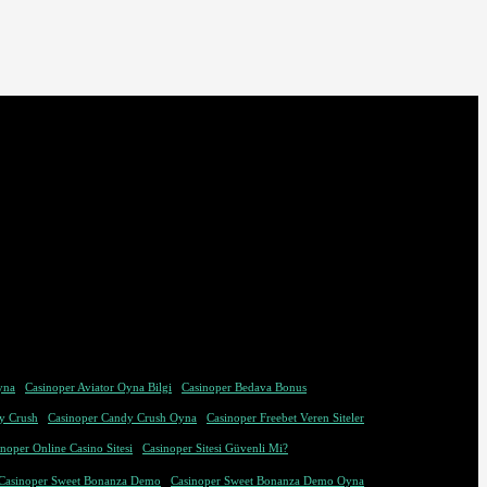
yna
Casinoper Aviator Oyna Bilgi
Casinoper Bedava Bonus
y Crush
Casinoper Candy Crush Oyna
Casinoper Freebet Veren Siteler
noper Online Casino Sitesi
Casinoper Sitesi Güvenli Mi?
Casinoper Sweet Bonanza Demo
Casinoper Sweet Bonanza Demo Oyna