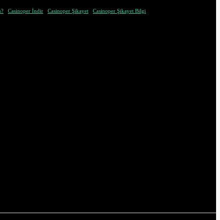
u?
Casinoper İndir
Casinoper Şikayet
Casinoper Şikayet Bilgi