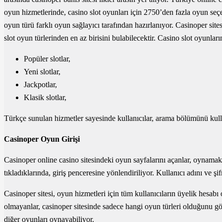
oyun hizmetlerinde, casino slot oyunları için 2750’den fazla oyun seçe
oyun türü farklı oyun sağlayıcı tarafından hazırlanıyor. Casinoper sitesi
slot oyun türlerinden en az birisini bulabilecektir. Casino slot oyunla
Popüler slotlar,
Yeni slotlar,
Jackpotlar,
Klasik slotlar,
Türkçe sunulan hizmetler sayesinde kullanıcılar, arama bölümünü kulla
Casinoper Oyun Girişi
Casinoper online casino sitesindeki oyun sayfalarını açanlar, oynamak
tıkladıklarında, giriş penceresine yönlendiriliyor. Kullanıcı adını ve şi
Casinoper sitesi, oyun hizmetleri için tüm kullanıcıların üyelik hesabı 
olmayanlar, casinoper sitesinde sadece hangi oyun türleri olduğunu göre
diğer oyunları oynayabiliyor.