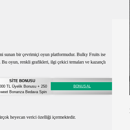
imi sunan bir çevrimiçi oyun platformudur. Bulky Fruits ise
u oyun, renkli grafikleri, ilgi çekici temaları ve kazançlı
SİTE BONUSU
000 TL Üyelik Bonusu + 250
BONUS AL
weet Bonanza Bedava Spin
rçok heyecan verici özelliği içermektedir.