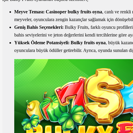
Meyve Teması:
Casinoper bulky fruits oyna
, canlı ve renkl
meyveler, oyunculara zengin kazançlar sağlamak için dönüşebili
Geniş Bahis Seçenekleri:
Bulky Fruits, farklı oyuncu profilleri
bahis seviyelerini ve jeton değerlerini kendi tercihlerine göre aya
Yüksek Ödeme Potansiyeli:
Bulky fruits oyna
, büyük kazanç
oyunculara büyük ödüller getirebilir. Ayrıca, oyunda sunulan diğ