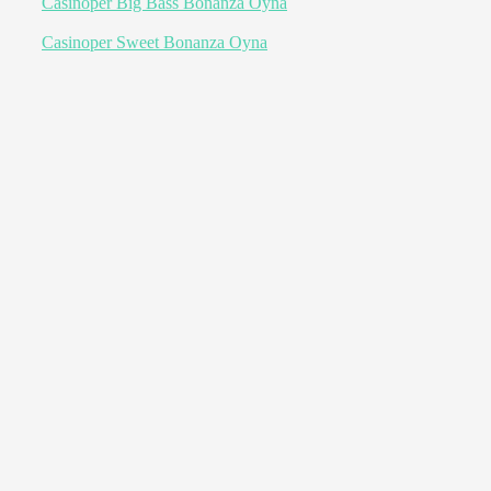
Casinoper Big Bass Bonanza Oyna
Casinoper Sweet Bonanza Oyna