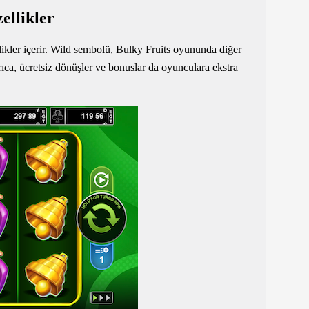
ellikler
likler içerir. Wild sembolü, Bulky Fruits oyununda diğer
rıca, ücretsiz dönüşler ve bonuslar da oyunculara ekstra