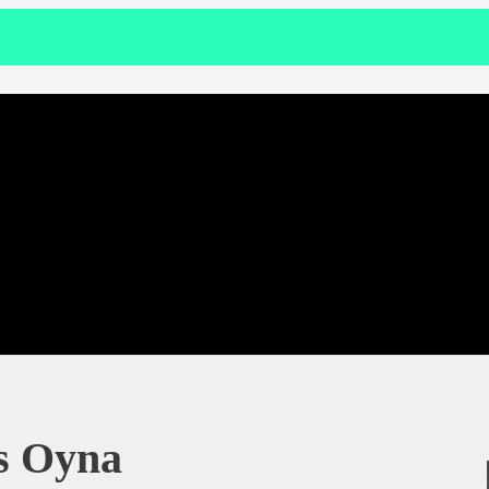
s Oyna