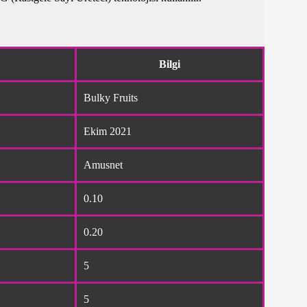
Bilgi
Bulky Fruits
Ekim 2021
Amusnet
0.10
0.20
5
5