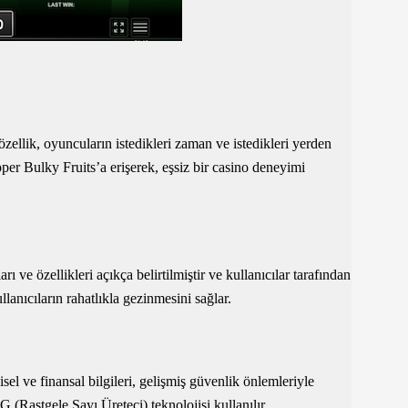
özellik, oyuncuların istedikleri zaman ve istedikleri yerden
er Bulky Fruits’a erişerek, eşsiz bir casino deneyimi
rı ve özellikleri açıkça belirtilmiştir ve kullanıcılar tarafından
lanıcıların rahatlıkla gezinmesini sağlar.
el ve finansal bilgileri, gelişmiş güvenlik önlemleriyle
 (Rastgele Sayı Üreteci) teknolojisi kullanılır.