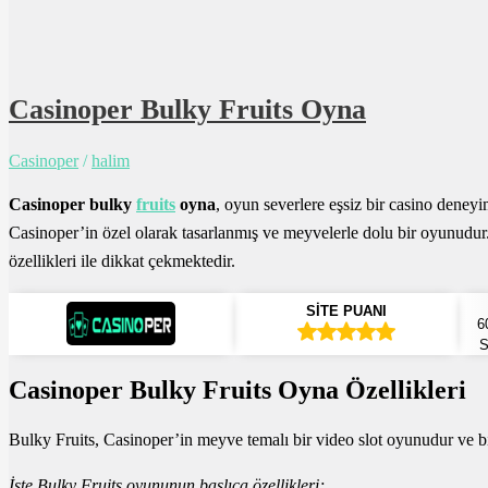
Casinoper Bulky Fruits Oyna
Casinoper
/
halim
Casinoper bulky
fruits
oyna
, oyun severlere eşsiz bir casino deney
Casinoper’in özel olarak tasarlanmış ve meyvelerle dolu bir oyunudur. B
özellikleri ile dikkat çekmektedir.
SİTE PUANI
6
S
Casinoper Bulky Fruits Oyna Özellikleri
Bulky Fruits, Casinoper’in meyve temalı bir video slot oyunudur ve bi
İşte Bulky Fruits oyununun başlıca özellikleri;