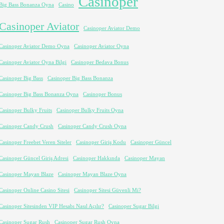
Casinoper
Big Bass Bonanza Oyna
Casino
Casinoper Aviator
Casinoper Aviator Demo
Casinoper Aviator Demo Oyna
Casinoper Aviator Oyna
Casinoper Aviator Oyna Bilgi
Casinoper Bedava Bonus
Casinoper Big Bass
Casinoper Big Bass Bonanza
Casinoper Big Bass Bonanza Oyna
Casinoper Bonus
Casinoper Bulky Fruits
Casinoper Bulky Fruits Oyna
Casinoper Candy Crush
Casinoper Candy Crush Oyna
Casinoper Freebet Veren Siteler
Casinoper Giriş Kodu
Casinoper Güncel
Casinoper Güncel Giriş Adresi
Casinoper Hakkında
Casinoper Mayan
Casinoper Mayan Blaze
Casinoper Mayan Blaze Oyna
Casinoper Online Casino Sitesi
Casinoper Sitesi Güvenli Mi?
Casinoper Sitesinden VIP Hesabı Nasıl Açılır?
Casinoper Sugar Bilgi
Casinoper Sugar Rush
Casinoper Sugar Rush Oyna