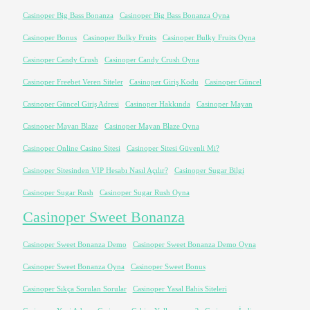
Casinoper Big Bass Bonanza
Casinoper Big Bass Bonanza Oyna
Casinoper Bonus
Casinoper Bulky Fruits
Casinoper Bulky Fruits Oyna
Casinoper Candy Crush
Casinoper Candy Crush Oyna
Casinoper Freebet Veren Siteler
Casinoper Giriş Kodu
Casinoper Güncel
Casinoper Güncel Giriş Adresi
Casinoper Hakkında
Casinoper Mayan
Casinoper Mayan Blaze
Casinoper Mayan Blaze Oyna
Casinoper Online Casino Sitesi
Casinoper Sitesi Güvenli Mi?
Casinoper Sitesinden VIP Hesabı Nasıl Açılır?
Casinoper Sugar Bilgi
Casinoper Sugar Rush
Casinoper Sugar Rush Oyna
Casinoper Sweet Bonanza
Casinoper Sweet Bonanza Demo
Casinoper Sweet Bonanza Demo Oyna
Casinoper Sweet Bonanza Oyna
Casinoper Sweet Bonus
Casinoper Sıkça Sorulan Sorular
Casinoper Yasal Bahis Siteleri