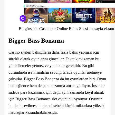
Bu görselde Casinoper Online Bahis Sitesi anasayfa ekranı 
Bigger Bass Bonanza
Casino siteleri bahisçilerin daha fazla bahis yapması için
sürekli olarak oyunlarını günceller. Fakat kimi zaman bu
güncellemeler yetmez ve yenilikler gerektirir. Bu gibi
durumlarda ise insanların sevdiği tarzda oyunlar üretmeye
çalışırlar. Bigger Bass Bonanza da bu oyunlardan biri. Oyun
hem eğlence hem de para kazanma amacı güdüyor. İnsanlar
sadece para kazanmak için değil aynı zamanda keyif almak
için Bigger Bass Bonanza slot oyununu oynuyor. Oyunun
bu denli sevilmesinin temel sebebi küçük miktarlara yüksek
meblağlar kazandırabilmesidir.