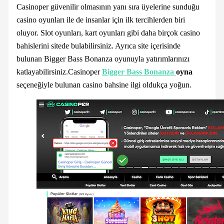
Casinoper güvenilir olmasının yanı sıra üyelerine sunduğu
casino oyunları ile de insanlar için ilk tercihlerden biri
oluyor. Slot oyunları, kart oyunları gibi daha birçok casino
bahislerini sitede bulabilirsiniz. Ayrıca site içerisinde
bulunan Bigger Bass Bonanza oyunuyla yatırımlarınızı
katlayabilirsiniz.Casinoper
Bigger Bass Bonanza
oyna
seçeneğiyle bulunan casino bahsine ilgi oldukça yoğun.