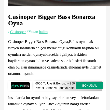
Casinoper Bigger Bass Bonanza
Oyna
/
Casinoper
/ Yazan
halim
Casinoper Bigger Bass Bonanza Oyna,Bahis oynamak
isteyen insanların en çok merak ettiği konuların başında bu
oyunları nerden oynayabilecekleri geliyor. Eskiden
bayilerden oynanabilen ve sadece spor bahisleri ile sınırlı
olan bu alan günümüzde casinolarında eklenmesiyle internet
ortamına taşındı.
6000 TL Üyelik Bonusu + 250
BONUS AL
Sweet Bonanza Bedava Spin
İnsanlar da bu oyunları bilgisayarlardan veya telefonlardan
rahatlıkla oynayabiliyor. Ancak oyunun hangi siteden