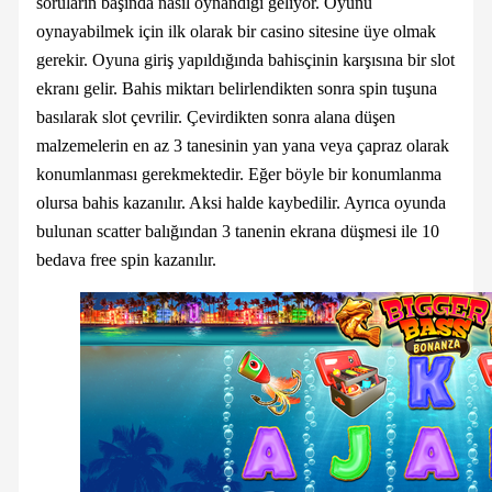
soruların başında nasıl oynandığı geliyor. Oyunu
oynayabilmek için ilk olarak bir casino sitesine üye olmak
gerekir. Oyuna giriş yapıldığında bahisçinin karşısına bir slot
ekranı gelir. Bahis miktarı belirlendikten sonra spin tuşuna
basılarak slot çevrilir. Çevirdikten sonra alana düşen
malzemelerin en az 3 tanesinin yan yana veya çapraz olarak
konumlanması gerekmektedir. Eğer böyle bir konumlanma
olursa bahis kazanılır. Aksi halde kaybedilir. Ayrıca oyunda
bulunan scatter balığından 3 tanenin ekrana düşmesi ile 10
bedava free spin kazanılır.