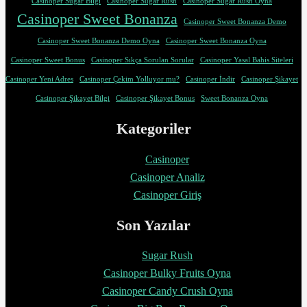
Casinoper Sugar Bilgi
Casinoper Sugar Rush
Casinoper Sugar Rush Oyna
Casinoper Sweet Bonanza
Casinoper Sweet Bonanza Demo
Casinoper Sweet Bonanza Demo Oyna
Casinoper Sweet Bonanza Oyna
Casinoper Sweet Bonus
Casinoper Sıkça Sorulan Sorular
Casinoper Yasal Bahis Siteleri
Casinoper Yeni Adres
Casinoper Çekim Yolluyor mu?
Casinoper İndir
Casinoper Şikayet
Casinoper Şikayet Bilgi
Casinoper Şikayet Bonus
Sweet Bonanza Oyna
Kategoriler
Casinoper
Casinoper Analiz
Casinoper Giriş
Son Yazılar
Sugar Rush
Casinoper Bulky Fruits Oyna
Casinoper Candy Crush Oyna