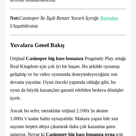
Not:
Casinoper İle İlgili Benzer Yararlı İçeriğe
Buradan
Ulaşabilirsiniz
Yuvalara Genel Bakış
Orijinal
Casinoper big bass bonanza
Pragmatic Play ortağı
Real Kingdom için çok iyi bir başarı. Bu şekilde oynanışı
geliştirip ve bu video oyununda deneyimleyeceğiniz son
devamı yayınlar. Oyun önceki yapımda olduğu gibi, bu
oyun da büyük kazançları garanti edebilen bedava dönüşler
içerir.
Ancak bu sefer, meraklılar orijinal 2.100x’in aksine
1.000x’e kadar bahis oynayabilir. Makara yapısı bile sıra
sayısını beşten altıya çıkararak daha çok kazanma şansı
sunuyor. Neyse ki
Casinoper big bass bonanza oyna
için