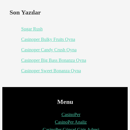
Son Yazılar
Sugar Rush
Casinoper Bulky Fruits Oyna
Casinoper Candy Crush Oyna
Casinoper Big Bass Bonanza Oyna
Casinoper Sweet Bonanza Oyna
Menu
CasinoPer
CasinoPer Analiz
CasinoPer Güncel Giriş Adresi