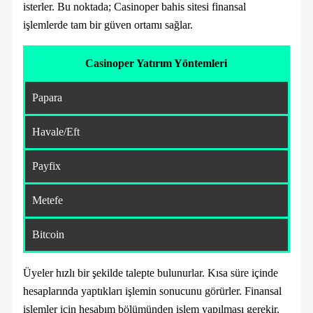
isterler. Bu noktada; Casinoper bahis sitesi finansal
işlemlerde tam bir güven ortamı sağlar.
Casinoper Yatırım Yöntemleri
Papara
Havale/Eft
Payfix
Metefe
Bitcoin
Üyeler hızlı bir şekilde talepte bulunurlar. Kısa süre içinde
hesaplarında yaptıkları işlemin sonucunu görürler. Finansal
işlemler için hesabım bölümünden işlem yapılması gerekir.