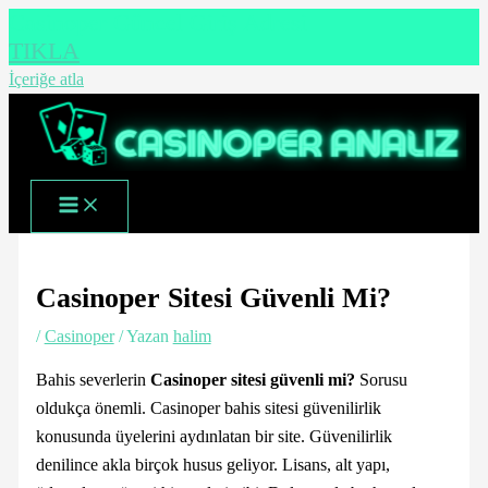
Casinoper Güncel Giriş Adresi
TIKLA
İçeriğe atla
Casinoper Sitesi Güvenli Mi?
/
Casinoper
/ Yazan
halim
Bahis severlerin
Casinoper sitesi güvenli mi?
Sorusu
oldukça önemli. Casinoper bahis sitesi güvenilirlik
konusunda üyelerini aydınlatan bir site. Güvenilirlik
denilince akla birçok husus geliyor. Lisans, alt yapı,