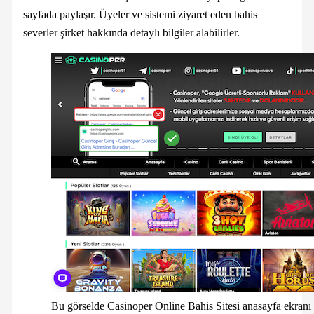
sayfada paylaşır. Üyeler ve sistemi ziyaret eden bahis
severler şirket hakkında detaylı bilgiler alabilirler.
Bu görselde Casinoper Online Bahis Sitesi anasayfa ekranı 