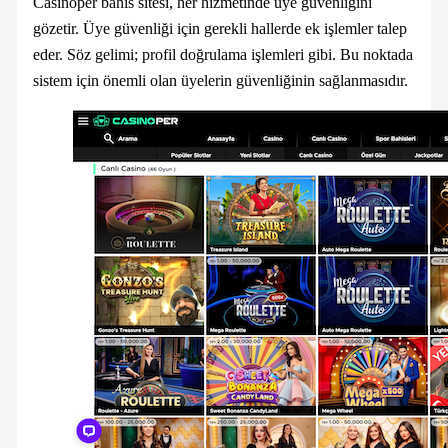
Casinoper bahis sitesi, her hizmetinde üye güvenliğini
gözetir. Üye güvenliği için gerekli hallerde ek işlemler talep
eder. Söz gelimi; profil doğrulama işlemleri gibi. Bu noktada
sistem için önemli olan üyelerin güvenliğinin sağlanmasıdır.