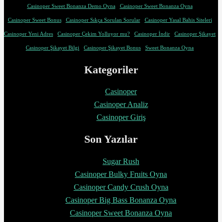
Casinoper Sweet Bonanza Demo Oyna
Casinoper Sweet Bonanza Oyna
Casinoper Sweet Bonus
Casinoper Sıkça Sorulan Sorular
Casinoper Yasal Bahis Siteleri
Casinoper Yeni Adres
Casinoper Çekim Yolluyor mu?
Casinoper İndir
Casinoper Şikayet
Casinoper Şikayet Bilgi
Casinoper Şikayet Bonus
Sweet Bonanza Oyna
Kategoriler
Casinoper
Casinoper Analiz
Casinoper Giriş
Son Yazılar
Sugar Rush
Casinoper Bulky Fruits Oyna
Casinoper Candy Crush Oyna
Casinoper Big Bass Bonanza Oyna
Casinoper Sweet Bonanza Oyna