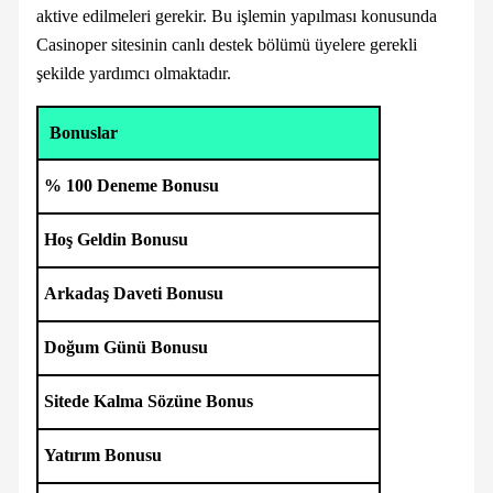
aktive edilmeleri gerekir. Bu işlemin yapılması konusunda
Casinoper sitesinin canlı destek bölümü üyelere gerekli
şekilde yardımcı olmaktadır.
Bonuslar
% 100 Deneme Bonusu
Hoş Geldin Bonusu
Arkadaş Daveti Bonusu
Doğum Günü Bonusu
Sitede Kalma Sözüne Bonus
Yatırım Bonusu