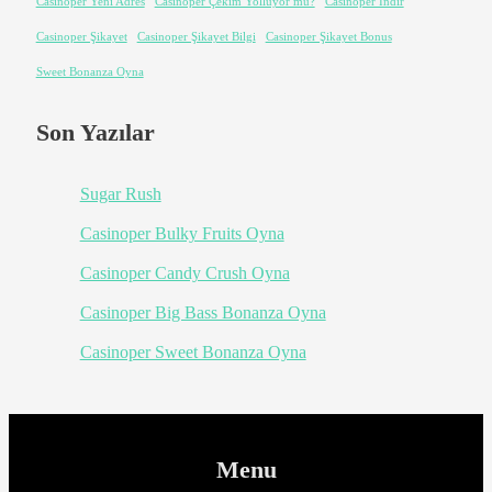
Casinoper Yeni Adres
Casinoper Çekim Yolluyor mu?
Casinoper İndir
Casinoper Şikayet
Casinoper Şikayet Bilgi
Casinoper Şikayet Bonus
Sweet Bonanza Oyna
Son Yazılar
Sugar Rush
Casinoper Bulky Fruits Oyna
Casinoper Candy Crush Oyna
Casinoper Big Bass Bonanza Oyna
Casinoper Sweet Bonanza Oyna
Menu