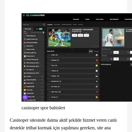
casinoper spor bahisleri
Casinoper sitesinde daima aktif şekilde hizmet veren canlı
destekle irtibat kurmak için yapılması gereken, site ana