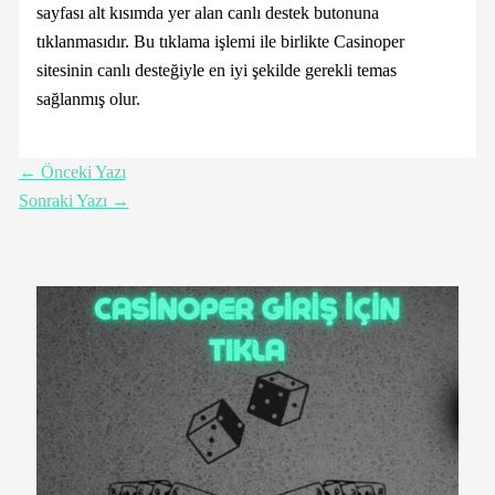
sayfası alt kısımda yer alan canlı destek butonuna
tıklanmasıdır. Bu tıklama işlemi ile birlikte Casinoper
sitesinin canlı desteğiyle en iyi şekilde gerekli temas
sağlanmış olur.
←
Önceki Yazı
Sonraki Yazı
→