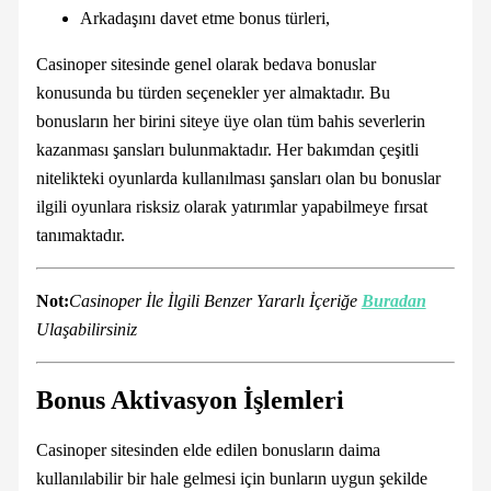
Arkadaşını davet etme bonus türleri,
Casinoper sitesinde genel olarak bedava bonuslar
konusunda bu türden seçenekler yer almaktadır. Bu
bonusların her birini siteye üye olan tüm bahis severlerin
kazanması şansları bulunmaktadır. Her bakımdan çeşitli
nitelikteki oyunlarda kullanılması şansları olan bu bonuslar
ilgili oyunlara risksiz olarak yatırımlar yapabilmeye fırsat
tanımaktadır.
Not:
Casinoper İle İlgili Benzer Yararlı İçeriğe
Buradan
Ulaşabilirsiniz
Bonus Aktivasyon İşlemleri
Casinoper sitesinden elde edilen bonusların daima
kullanılabilir bir hale gelmesi için bunların uygun şekilde