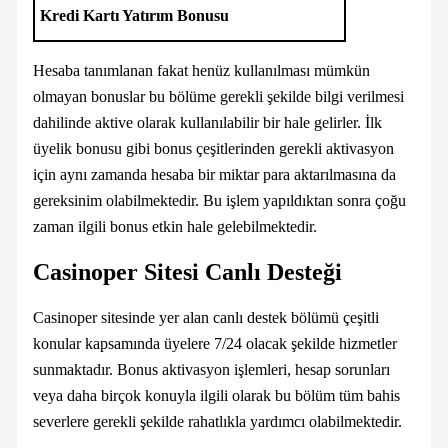
Kredi Kartı Yatırım Bonusu
Hesaba tanımlanan fakat henüz kullanılması mümkün
olmayan bonuslar bu bölüme gerekli şekilde bilgi verilmesi
dahilinde aktive olarak kullanılabilir bir hale gelirler. İlk
üyelik bonusu gibi bonus çeşitlerinden gerekli aktivasyon
için aynı zamanda hesaba bir miktar para aktarılmasına da
gereksinim olabilmektedir. Bu işlem yapıldıktan sonra çoğu
zaman ilgili bonus etkin hale gelebilmektedir.
Casinoper Sitesi Canlı Desteği
Casinoper sitesinde yer alan canlı destek bölümü çeşitli
konular kapsamında üyelere 7/24 olacak şekilde hizmetler
sunmaktadır. Bonus aktivasyon işlemleri, hesap sorunları
veya daha birçok konuyla ilgili olarak bu bölüm tüm bahis
severlere gerekli şekilde rahatlıkla yardımcı olabilmektedir.