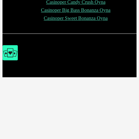
Casinoper Candy Crush Oyna
Casinoper Big Bass Bonanza Oyna
Casinoper Sweet Bonanza Oyna